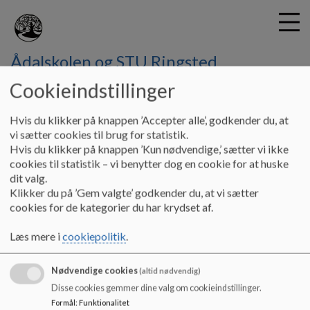
Ådalskolen og STU Ringsted
Cookieindstillinger
G
Hvis du klikker på knappen ’Accepter alle’, godkender du, at
å
Hjem
vi sætter cookies til brug for statistik.
t
Hvis du klikker på knappen ’Kun nødvendige,’ sætter vi ikke
i
cookies til statistik – vi benytter dog en cookie for at huske
Takster
l
dit valg.
h
Klikker du på ’Gem valgte’ godkender du, at vi sætter
o
cookies for de kategorier du har krydset af.
v
Differentierede takster Ådalskolen
e
Læs mere i
cookiepolitik
.
Eleverne på Ådalskolen er inddelt i 3 takstgrupper ud fra
d
deres problematikker og individuelle behov.
i
n
Nødvendige cookies
(altid nødvendig)
d
Disse cookies gemmer dine valg om cookieindstillinger.
h
Formål
:
Funktionalitet