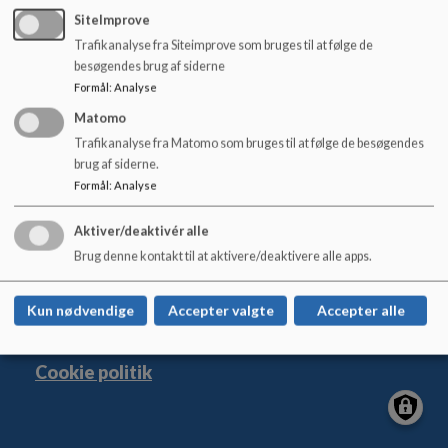
Dokumenter
o
SiteImprove
l
030226 Differentierede takter på Ådalskolen.pdf
Trafikanalyse fra Siteimprove som bruges til at følge de
d
besøgendes brug af siderne
e
Formål
:
Analyse
t
Matomo
Trafikanalyse fra Matomo som bruges til at følge de besøgendes
Ådalskolen og STU Ringsted
brug af siderne.
Formål
:
Analyse
Eriksvej 4, 4100 Ringsted
aadalskolen@ringsted.dk
Aktiver/deaktivér alle
+45 57628400
Brug denne kontakt til at aktivere/deaktivere alle apps.
Sitemap
Kun nødvendige
Accepter valgte
Accepter alle
Cookie politik