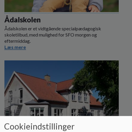
Ådalskolen
Ådalskolen er et vidtgående specialpædagogisk
skoletilbud, med mulighed for SFO morgen og
eftermiddag.
Læs mere
Cookieindstillinger