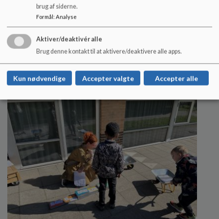
brug af siderne.
Formål
:
Analyse
IT som fokus
Aktiver/deaktivér alle
På denne side kan du læse mere om hvordan vi på
Brug denne kontakt til at aktivere/deaktivere alle apps.
Ådalskolen og STU Åmarken arbejder med IT på det
specialiserede område.
Læs mere
Kun nødvendige
Accepter valgte
Accepter alle