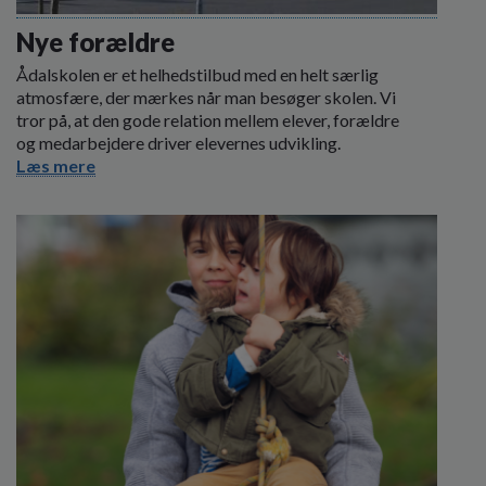
o
l
Nye forældre
d
Ådalskolen er et helhedstilbud med en helt særlig
e
atmosfære, der mærkes når man besøger skolen. Vi
t
tror på, at den gode relation mellem elever, forældre
og medarbejdere driver elevernes udvikling.
Læs mere