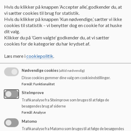
Hvis du klikker på knappen ’Accepter alle’, godkender du, at
vi sætter cookies til brug for statistik.
Hvis du klikker på knappen ’Kun nødvendige,’ sætter vi ikke
STU Ringsted
cookies til statistik – vi benytter dog en cookie for at huske
STU Ringsted er et særligt tilrettelagt
dit valg.
uddannelsestilbud til unge mellem 16 og 25 år.
Klikker du på ’Gem valgte’ godkender du, at vi sætter
Læs mere
cookies for de kategorier du har krydset af.
Læs mere i
cookiepolitik
.
Nødvendige cookies
(altid nødvendig)
Disse cookies gemmer dine valg om cookieindstillinger.
Formål
:
Funktionalitet
SiteImprove
Trafikanalyse fra Siteimprove som bruges til at følge de
besøgendes brug af siderne
Formål
:
Analyse
Matomo
Trafikanalyse fra Matomo som bruges til at følge de besøgendes